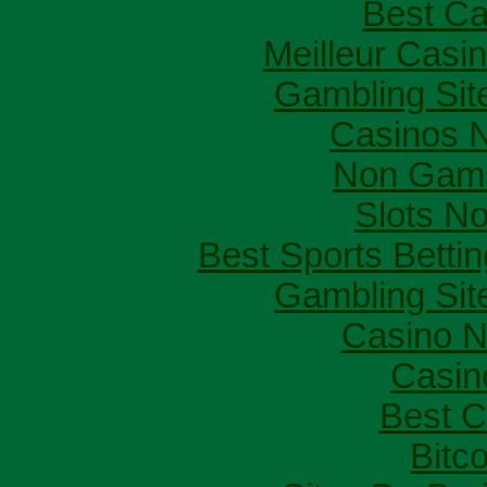
Best Ca
Meilleur Casi
Gambling Si
Casinos 
Non Gams
Slots N
Best Sports Betti
Gambling Si
Casino N
Casin
Best C
Bitc