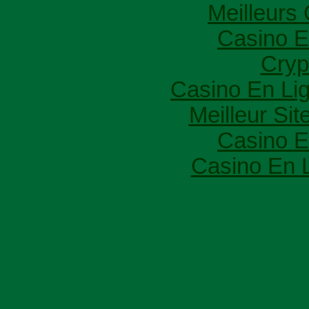
Meilleurs
Casino E
Cryp
Casino En Lig
Meilleur Sit
Casino E
Casino En 