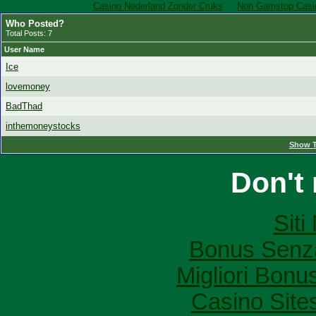
Casino Nederland Zonder Cruks
Non Gamstop Casi
Who Posted?
Total Posts: 7
User Name
Ice
lovemoney
BadThad
inthemoneystocks
Show T
Don't
Sit
Bonus Senz
Migliori Bon
Casino Sit