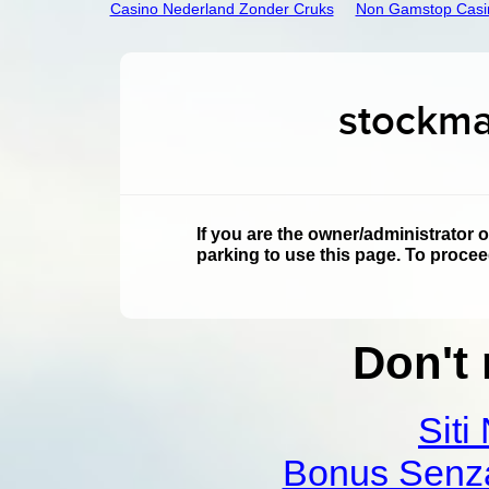
Casino Nederland Zonder Cruks
Non Gamstop Casi
stockma
If you are the owner/administrator 
parking to use this page. To proce
Don't
Sit
Bonus Senza