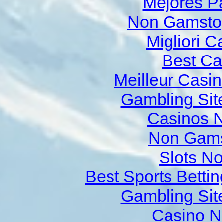
Mejores P
Non Gamstop
Migliori 
Best Ca
Meilleur Casi
Gambling Sit
Casinos 
Non Gams
Slots N
Best Sports Betti
Gambling Sit
Casino N