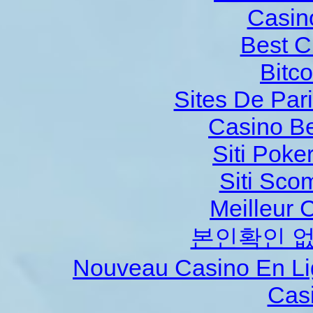
Casin
Best C
Bitc
Sites De Pari
Casino B
Siti Poker
Siti Sco
Meilleur 
본인확인 없
Nouveau Casino En Li
Cas