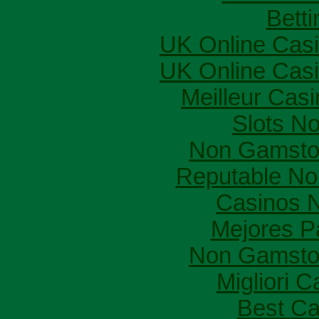
Betti
UK Online Cas
UK Online Cas
Meilleur Cas
Slots N
Non Gamsto
Reputable N
Casinos 
Mejores P
Non Gamsto
Migliori 
Best Ca