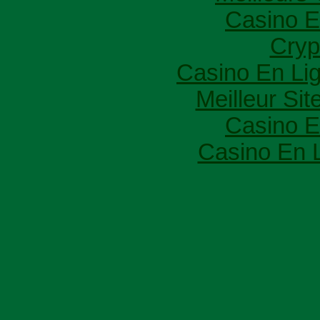
Casino E
Cryp
Casino En Lig
Meilleur Sit
Casino E
Casino En 