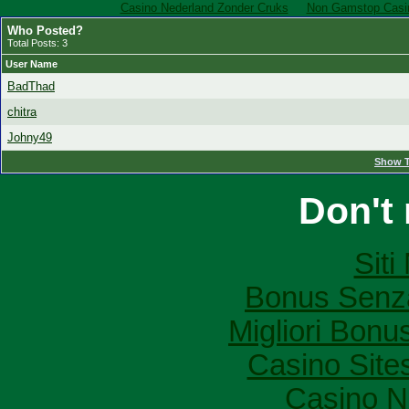
Casino Nederland Zonder Cruks
Non Gamstop Casi
Who Posted?
Total Posts: 3
User Name
BadThad
chitra
Johny49
Show T
Don't
Sit
Bonus Senz
Migliori Bon
Casino Sit
Casino N