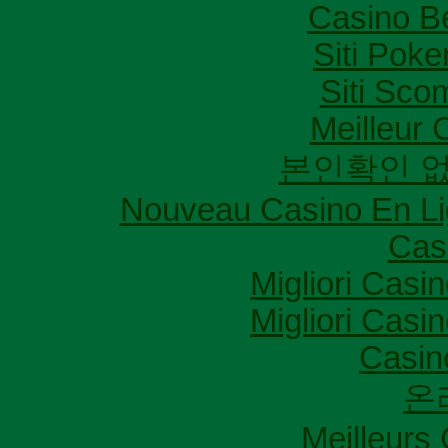
Casino B
Siti Poke
Siti Sc
Meilleur 
본인확인 없
Nouveau Casino En L
Cas
Migliori Cas
Migliori Cas
Casin
온
Meilleurs